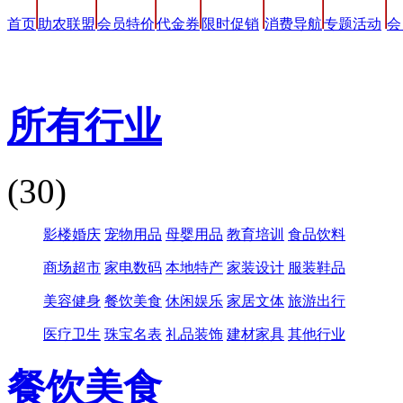
首页
助农联盟
会员特价
代金券
限时促销
消费导航
专题活动
会
消费分类导航
所有行业
(30)
影楼婚庆
宠物用品
母婴用品
教育培训
食品饮料
商场超市
家电数码
本地特产
家装设计
服装鞋品
美容健身
餐饮美食
休闲娱乐
家居文体
旅游出行
医疗卫生
珠宝名表
礼品装饰
建材家具
其他行业
餐饮美食